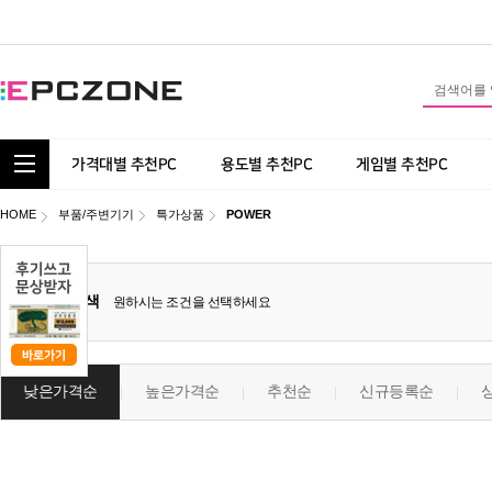
통합 카테고리 보기
가격대별 추천PC
용도별 추천PC
게임별 추천PC
HOME
부품/주변기기
특가상품
POWER
상세검색
원하시는 조건을 선택하세요
낮은가격순
높은가격순
추천순
신규등록순
|
|
|
|