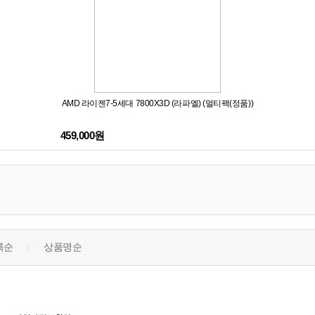
AMD 라이젠7-5세대 7800X3D (라파엘) (멀티팩(정품))
459,000원
록순
상품명순
|