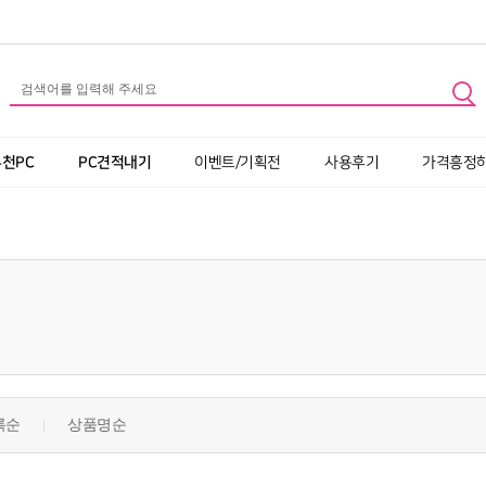
추천PC
PC견적내기
이벤트/기획전
사용후기
가격흥정
록순
상품명순
|