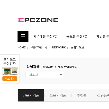
통합 카테고리 보기
가격대별 추천PC
용도별 추천PC
게임별 
HOME
부품/주변기기
NETWORK
스위치허브
상세검색
원하시는 조건을 선택하세요
낮은가격순
높은가격순
추천순
신규등
|
|
|