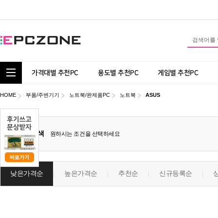
통합 카테고리 보기
가격대별 추천PC
용도별 추천PC
게임별 추천PC
HOME
부품/주변기기
노트북/완제품PC
노트북
ASUS
상세검색
원하시는 조건을 선택하세요
낮은가격순
높은가격순
추천순
신규등록순
|
|
|
|